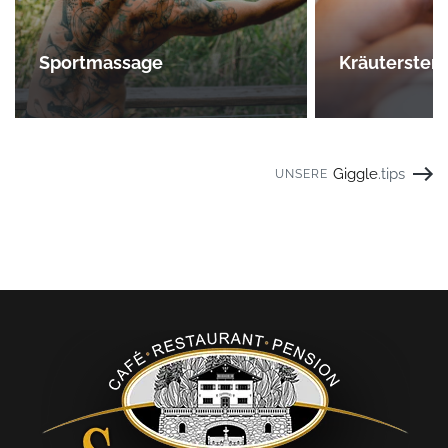
Sportmassage
Kräuterste
Giggle
.tips
UNSERE