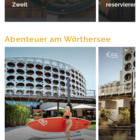
Zweit
reservieren
Abenteuer am Wörthersee
€
55