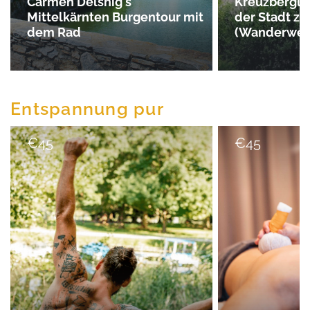
Carmen Delsnig's
Kreuzbergl 
Mittelkärnten Burgentour mit
der Stadt z
dem Rad
(Wanderweg
Entspannung pur
€
45
€
45