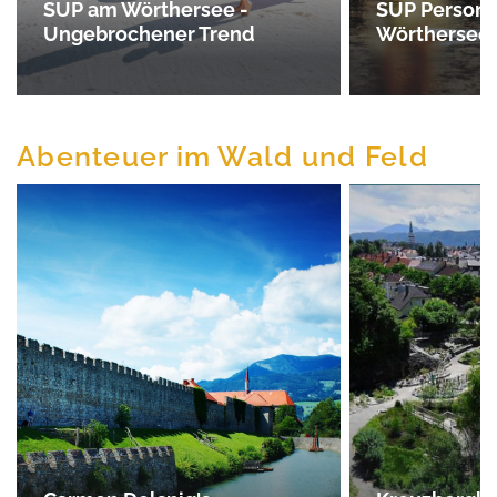
SUP am Wörthersee -
SUP Persona
Ungebrochener Trend
Wörthersee
Abenteuer im Wald und Feld