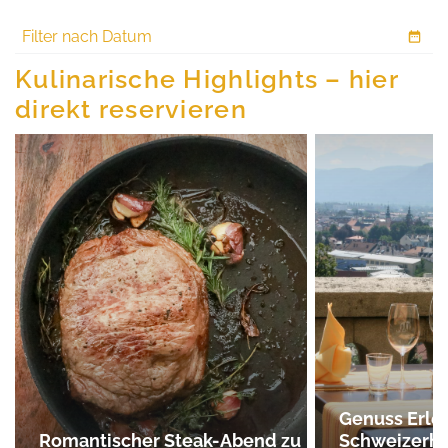
Filter nach Datum
Kulinarische Highlights – hier
direkt reservieren
Genuss Erle
Romantischer Steak-Abend zu
Schweizerha