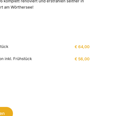
komplett renoviert und erstrahlen seither in
urt am Wörthersee!
stück
€ 64,00
n inkl. Frühstück
€ 56,00
en