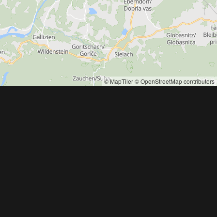
© MapTiler
© OpenStreetMap contributors